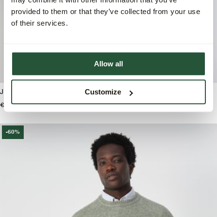
provided to them or that they’ve collected from your use
of their services.
Allow all
Customize
J.C. RAGS Douglas Sweater
J.C. RAGS Dries Schipperstrui
€89,99
€109,99
€54,95
-60%