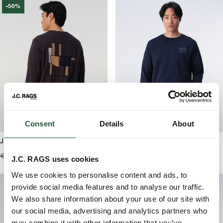
-50%
Consent
Details
About
J.C. RAGS Dimitri Sweater
J.C. RAGS Douglas Sweater
€89,99
€129,99
€64,95
J.C. RAGS uses cookies
We use cookies to personalise content and ads, to
-50%
provide social media features and to analyse our traffic.
We also share information about your use of our site with
our social media, advertising and analytics partners who
may combine it with other information that you’ve