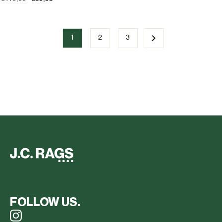
1
2
3
FOLLOW US.