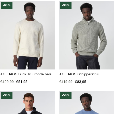
-60%
-30%
J.C. RAGS Buck Trui ronde hals
J.C. RAGS Schipperstrui
€129,99
€51,95
€119,99
€83,95
-30%
-50%