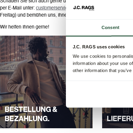
Schauen Sie sich auch gerne unsere
häufig gestellten Fragen
a
per E-Mail unter:
customerservice@jcrags.com
. Wir antworten
Freitag) und bemühen uns, Ihnen innerhalb von 24 bis 48 Stund
Consent
Wir helfen Ihnen gerne!
J.C. RAGS uses cookies
We use cookies to personalis
information about your use of
other information that you’ve
BESTELLUNG &
BEZAHLUNG.
LIEFER