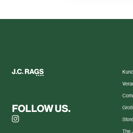
Kund
Vera
Comm
FOLLOW US.
Groß
Store
The 