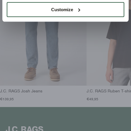
Customize
J.C. RAGS Joah Jeans
J.C. RAGS Ruben T-shir
€139,95
€49,95