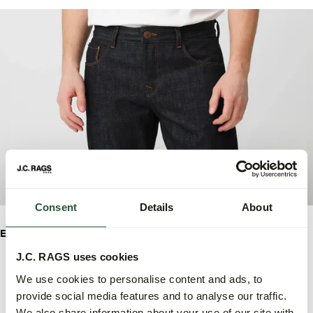
Consent
Details
About
Erhältlich in drei Farben.
J.C. RAGS uses cookies
Ecru
: Ein frischer und vielseitiger Farbton, der sich leicht
kombinieren lässt.
We use cookies to personalise content and ads, to
provide social media features and to analyse our traffic.
Dark Blue Selvedge
: Eine Premium-Option in einem tiefen
We also share information about your use of our site with