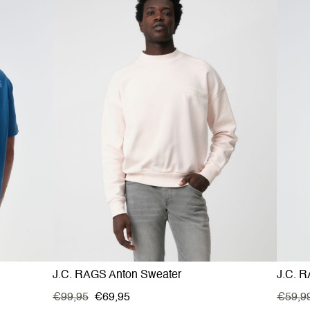
J.C. RAGS Anton Sweater
J.C. R
€99,95
€69,95
€59,9