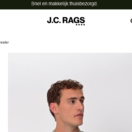
Op werkdagen vóór 12:00 besteld,
vandaag verzonden.
eater