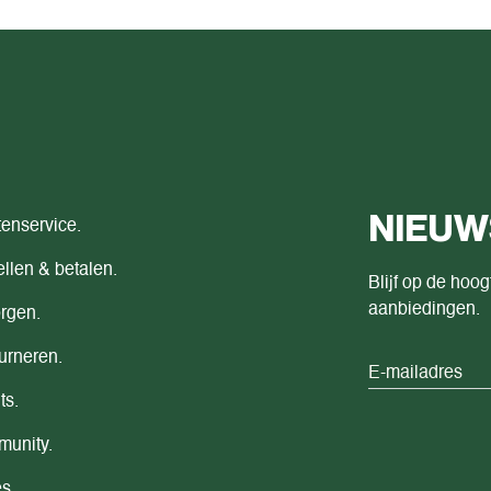
NIEUW
tenservice.
llen & betalen.
Blijf op de hoog
aanbiedingen.
rgen.
urneren.
ts.
unity.
s.