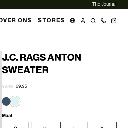
The Journal
OVER ONS
STORES
J.C. RAGS ANTON
SWEATER
99.99
69.95
Maat