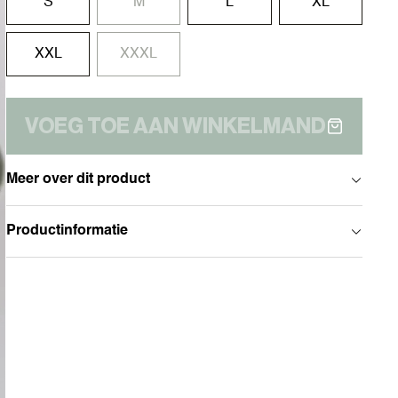
S
M
L
XL
XXL
XXXL
VOEG TOE AAN WINKELMAND
Meer over dit product
Productinformatie