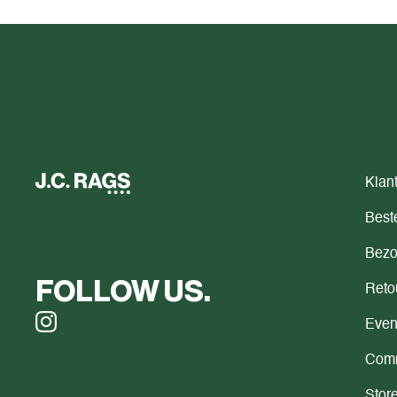
Klan
Beste
Bezo
FOLLOW US.
Reto
Even
Comm
Store