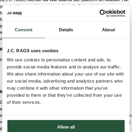
Bij J.C. RAGS hechten we veel waarde aan pasvorm en kwaliteit. Het
jasje heeft een moderne, maar relaxte fit. De broek is ontworpen met
bandplooien die zorgen voor een comfortabele pasvorm en look. De
broek heeft riemlussen, een knoop/rits sluiting, steekzakken voor en
paspelzakken achter. Dankzij het duurzame denim voelt het pak niet
Consent
Details
About
alleen goed aan, maar behoudt het ook zijn vorm en uitstraling, hoe
vaak je het ook draagt.
Kleuren.
J.C. RAGS uses cookies
We use cookies to personalise content and ads, to
Het pak is verkrijgbaar in twee kleuren, namelijk:
provide social media features and to analyse our traffic.
Ecru
We also share information about your use of our site with
our social media, advertising and analytics partners who
Dark Denim
may combine it with other information that you’ve
Mix & Match.
provided to them or that they’ve collected from your use
of their services.
Doordat het jasje en de broek los van elkaar verkocht worden, kun je
eindeloos variëren. Draag de broek met een basic sweater en
sneakers voor een laid-back look of combineer het jasje met een chino
voor een moderne twist. Zo creëer je moeiteloos een outfit die past bij
Allow all
jouw stijl en de gelegenheid.