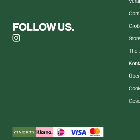
Vera
Comm
FOLLOW US.
Groß
Store
The 
Kont
Über
Cook
Gesc